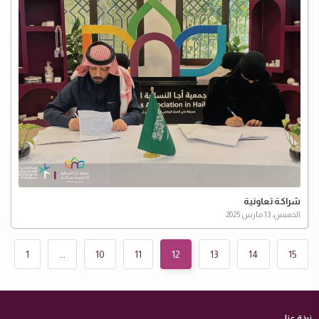
شراكة تعاونية
الخميس، 13 مارس 2025
1
...
10
11
12
13
14
15
نبذة عنا